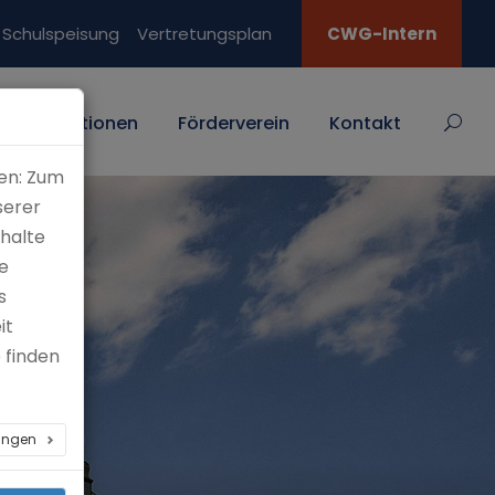
Schulspeisung
Vertretungsplan
CWG-Intern
Traditionen
Förderverein
Kontakt
en: Zum
serer
nhalte
e
s
it
 finden
lungen