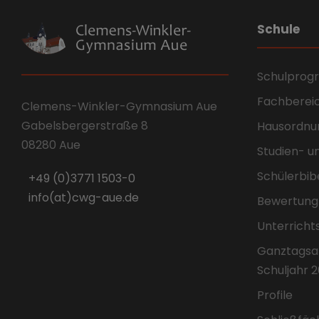
Schule
Schulpro
Fachberei
Clemens-Winkler-Gymnasium Aue
Gabelsbergerstraße 8
Hausordnu
08280 Aue
Studien- u
Schülerbib
+49 (0)3771 1503-0
info(at)cwg-aue.de
Bewertung
Unterricht
Ganztagsa
Schuljahr 
Profile