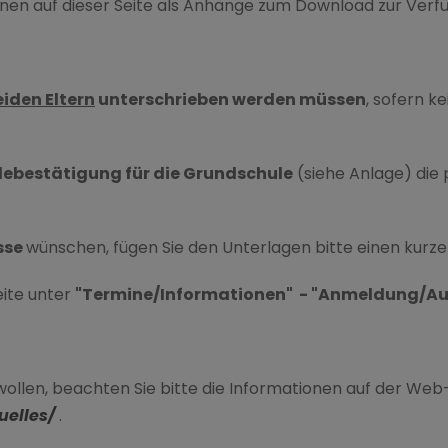
 Ihnen auf dieser Seite als Anhänge zum Download zur Verf
eiden Eltern
unterschrieben werden müssen
, sofern k
ebestätigung für die Grundschule
(siehe Anlage) die
sse
wünschen, fügen Sie den Unterlagen bitte einen kurzen
eite unter
"Termine/Informationen" - "Anmeldung/
en wollen, beachten Sie bitte die Informationen auf der 
elles/
.