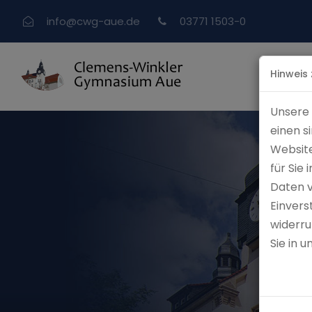
info
@
cwg-aue.de
03771 1503-0
Hinweis
Unsere 
einen s
Website
für Sie
Daten 
Einvers
widerru
Sie in 