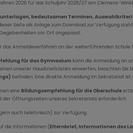
erfahren 2026 für das Schuljahr 2026/27 am Clemens-Wi
unterlagen, bedeutsamen Terminen, Auswahlkriterie
 dieser Seite als Anlage zum Download zur Verfügung steh
n Gegebenheiten vor Ort angepasst.
r das Anmeldeverfahren an der weiterführenden Schule fü
fehlung für das Gymnasium
kann die Anmeldung an u
 einen unserer Hausbriefkästen einwerfen, beachten Sie bi
ngs)
befinden. Eine direkte Anmeldung im Sekretariat is
enen eine
Bildungsempfehlung für die Oberschule
erte
er Öffnungszeiten unseres Sekretariats erforderlich.
gern auch telefonisch) zur Verfügung.
f die Informationen (
Elternbrief, Informationen des L