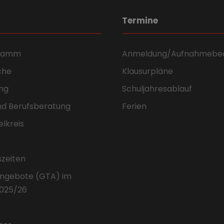
Termine
gramm
Anmeldung/Aufnahmebe
che
Klausurpläne
ng
Schuljahresablauf
nd Berufsberatung
Ferien
elkreis
szeiten
ngebote (GTA) im
2025/26