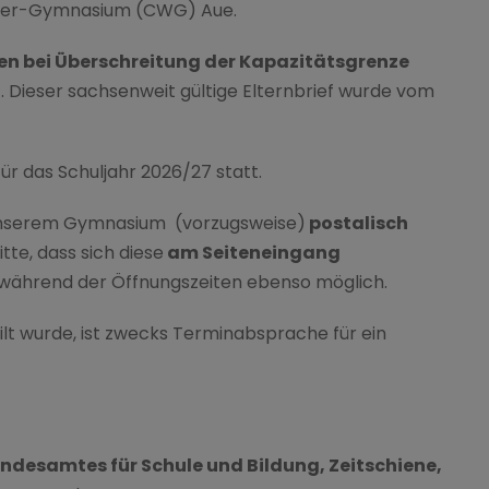
nkler-Gymnasium (CWG) Aue.
n bei Überschreitung der Kapazitätsgrenze
t. Dieser sachsenweit gültige Elternbrief wurde vom
r das Schuljahr 2026/27 statt.
nserem Gymnasium (vorzugsweise)
postalisch
tte, dass sich diese
am Seiteneingang
t während der Öffnungszeiten ebenso möglich.
ilt wurde, ist zwecks Terminabsprache für ein
andesamtes für Schule und Bildung, Zeitschiene,