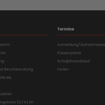
Termine
gramm
Anmeldung/Aufnahmebe
che
Klausurpläne
ng
Schuljahresablauf
nd Berufsberatung
Ferien
elkreis
szeiten
ngebote (GTA) im