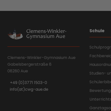
Schule
Schulpro
Fachberei
Clemens-Winkler-Gymnasium Aue
Gabelsbergerstraße 8
Hausordnu
08280 Aue
Studien- u
Schülerbib
+49 (0)3771 1503-0
info(at)cwg-aue.de
Bewertung
Unterricht
Ganztagsa