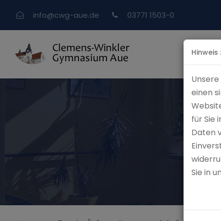
info
@
cwg-aue.de
03771 1503-0
Hinweis
Unsere 
einen s
Website
für Sie
Daten 
Einvers
widerru
Sie in 