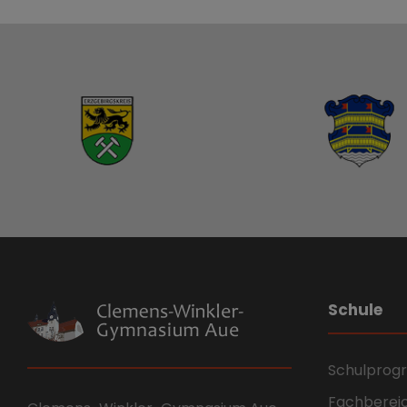
Schule
Schulpro
Fachberei