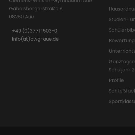
Clemens-Winkler-Gymnasium Aue
Gabelsbergerstraße 8
Hausordnu
08280 Aue
Studien- u
Schülerbib
+49 (0)3771 1503-0
info(at)cwg-aue.de
Bewertung
Unterricht
Ganztagsa
Schuljahr 
Profile
Schließfäc
Sportklass