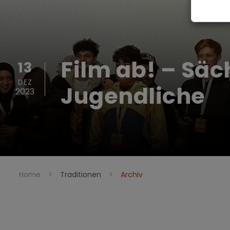
Film ab! – Säc
13
DEZ
Jugendliche
2023
Home
>
Traditionen
>
Archiv