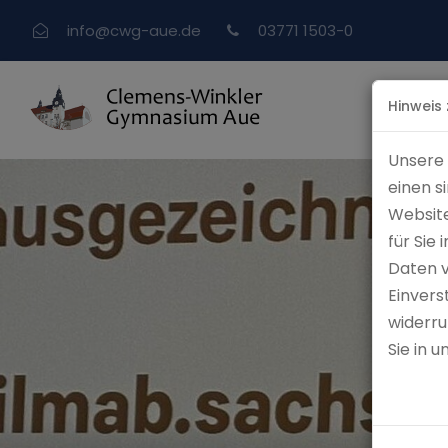
info
@
cwg-aue.de
03771 1503-0
Hinweis
Unsere 
einen s
Website
für Sie
Daten 
Einvers
widerru
Sie in 