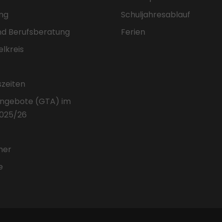
ng
Schuljahresablauf
nd Berufsberatung
Ferien
elkreis
szeiten
ngebote (GTA) im
2025/26
her
e