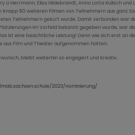
y Li Herrmann, Elisa Hildebrandt, Anna Lotta Kulisch und
on knapp 80 weiteren Filmen von Teilnehmern aus ganz Sa
 besten Teilnehmern gekürt wurde. Damit verbunden war di
Platzierungen im Vorfeld bekannt gegeben wurde, war die 
s ist eine beachtliche Leistung! Denn wie sich erst an d
eute aus Film und Theater aufgenommen hatten.
nsch, bleibt weiterhin so engagiert und kreativ.
ilmab.sachsen.schule/2023/nominierung/