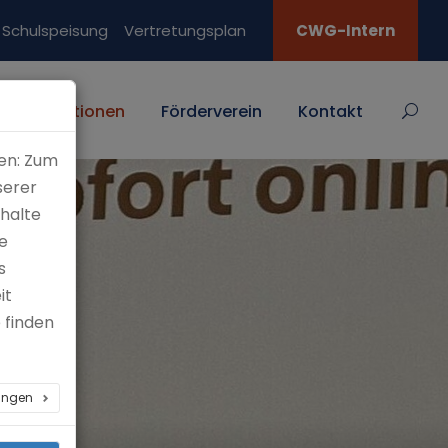
Schulspeisung
Vertretungsplan
CWG-Intern
Traditionen
Förderverein
Kontakt
en: Zum
serer
nhalte
e
s
it
 finden
lungen